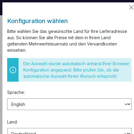
📦 Aufgrund unseres Umzugs kann es zu
Versandverzögerungen kommen.
Konfiguration wählen
Bitte wählen Sie das gewünschte Land für Ihre Lieferadresse
aus. So können Sie alle Preise mit dem in Ihrem Land
geltenden Mehrwertsteuersatz und den Versandkosten
einsehen.
Kabel und Leitungen
Kabelbinder
Weiss
Die Auswahl wurde automatisch anhand Ihrer Browser
Konfiguration angepasst. Bitte prüfen Sie, ob die
Kabelbinder Set 100 Stück
automatische Auswahl Ihrem Wunsch entspricht.
4.8x430mm weiß
Sprache:
Land: