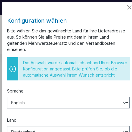
📦 Aufgrund unseres Umzugs kann es zu
Versandverzögerungen kommen.
Konfiguration wählen
Bitte wählen Sie das gewünschte Land für Ihre Lieferadresse
aus. So können Sie alle Preise mit dem in Ihrem Land
geltenden Mehrwertsteuersatz und den Versandkosten
einsehen.
Kabelkanal
Kiefer Ecken
Eckverbinder Aussen Eck
Die Auswahl wurde automatisch anhand Ihrer Browser
Konfiguration angepasst. Bitte prüfen Sie, ob die
Eckverbinder 20x10 Aussen Eck
automatische Auswahl Ihrem Wunsch entspricht.
Sprache:
Land: