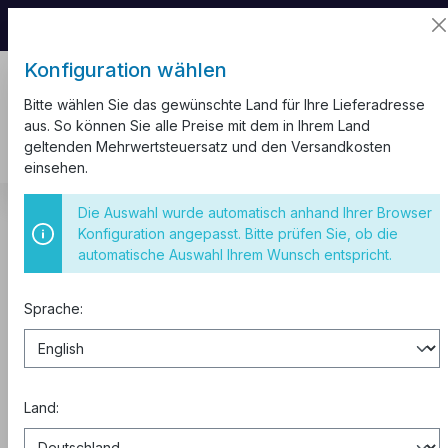
📦 Aufgrund unseres Umzugs kann es zu
Versandverzögerungen kommen.
Konfiguration wählen
Bitte wählen Sie das gewünschte Land für Ihre Lieferadresse
aus. So können Sie alle Preise mit dem in Ihrem Land
geltenden Mehrwertsteuersatz und den Versandkosten
einsehen.
Schalter und Steckdosen
Hauptschalter
3-polig
Die Auswahl wurde automatisch anhand Ihrer Browser
Konfiguration angepasst. Bitte prüfen Sie, ob die
Hauptschalter 32A 3-polig VDE
automatische Auswahl Ihrem Wunsch entspricht.
Sprache:
Land: