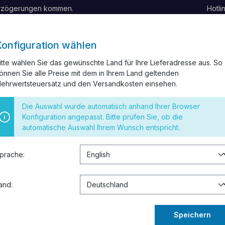
erzögerungen kommen.
Hotli
Konfiguration wählen
itte wählen Sie das gewünschte Land für Ihre Lieferadresse aus. So
önnen Sie alle Preise mit dem in Ihrem Land geltenden
ELKANAL
INSTALLATIONSMATERIAL
SCHALTER UND STECK
ehrwertsteuersatz und den Versandkosten einsehen.
 RESTPOSTEN
Die Auswahl wurde automatisch anhand Ihrer Browser
Konfiguration angepasst. Bitte prüfen Sie, ob die
automatische Auswahl Ihrem Wunsch entspricht.
prache:
9,81 €
Preise inkl. 
and:
1 Bewertung
Speichern