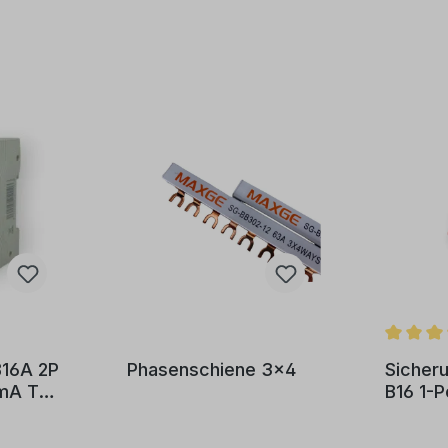
B16A 2P
Phasenschiene 3x4
Sicher
mA Typ
B16 1-P