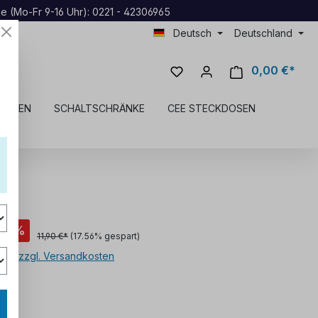
ne (Mo-Fr 9-16 Uhr): 0221 - 42306965
Deutsch
Deutschland
0,00 €*
DOSEN
SCHALTSCHRÄNKE
CEE STECKDOSEN
*
%
11,90 €*
(17.56% gespart)
MwSt. zzgl. Versandkosten