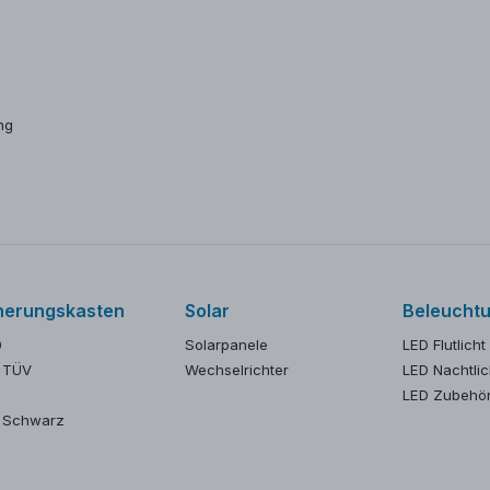
ng
herungskasten
Solar
Beleucht
0
Solarpanele
LED Flutlicht
 TÜV
Wechselrichter
LED Nachtlic
LED Zubehö
 Schwarz