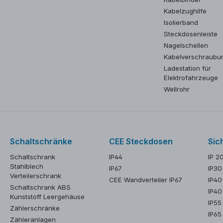
Kabelzughilfe
Isolierband
Steckdosenleiste
Nagelschellen
Kabelverschraubu
Ladestation für
Elektrofahrzeuge
Wellrohr
Schaltschränke
CEE Steckdosen
Sic
Schaltschrank
IP44
IP 2
Stahlblech
IP67
IP30
Verteilerschrank
CEE Wandverteiler IP67
IP40
Schaltschrank ABS
IP40
Kunststoff Leergehäuse
IP55
Zählerschränke
IP65
Zähleranlagen