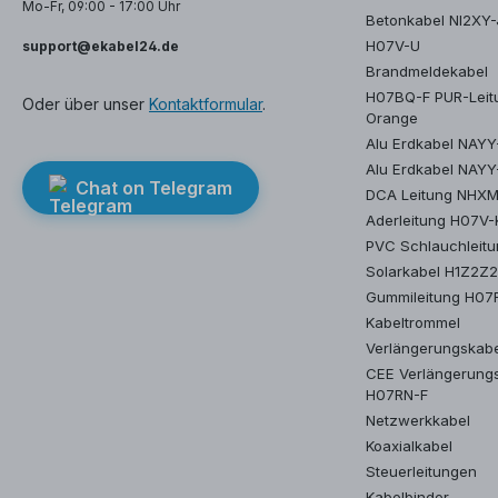
Mo-Fr, 09:00 - 17:00 Uhr
vor potenziellen S
Betonkabel NI2XY-
schützen. Mit einer
H07V-U
support@ekabel24.de
Auslöseempfindlich
30mA erkennt er so
Brandmeldekabel
kleinste Abweichun
H07BQ-F PUR-Leit
Oder über unser
Kontaktformular
.
besonders wichtig 
Orange
Schutz von Mensch
Alu Erdkabel NAY
Tieren ist.Unser Pr
Alu Erdkabel NAYY
entspricht höchsten
Chat on Telegram
Qualitätsstandards 
DCA Leitung NHX
die Zuverlässigkeit,
Aderleitung H07V-
von Ekabel24 erwar
PVC Schlauchleit
Vertrauen Sie darau
Ihr Elektrosystem mi
Solarkabel H1Z2Z
unserem RCBO opti
Gummileitung H07
gesichert ist.Bestell
Kabeltrommel
noch heute Ihren E
Verlängerungskab
30mA 2-poligen RC
erleben Sie, wie ei
CEE Verlängerung
effektiv Elektroschu
H07RN-F
kann. Ekabel24 - Ihr
Netzwerkkabel
vertrauenswürdiger
Koaxialkabel
für Elektrobedarf.
Steuerleitungen
Kabelbinder