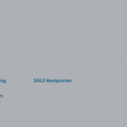
ung
SALE Restposten
ht
r