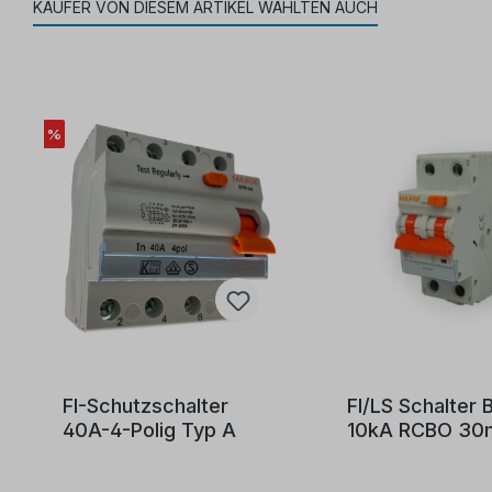
KÄUFER VON DIESEM ARTIKEL WÄHLTEN AUCH
%
FI-Schutzschalter
FI/LS Schalter 
40A-4-Polig Typ A
10kA RCBO 30
A