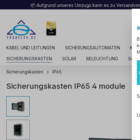
📦 Aufgrund unseres Umzugs kann es zu Versandv
B
k
KABEL UND LEITUNGEN
SICHERUNGSAUTOMATEN
KAB
M
SICHERUNGSKASTEN
SOLAR
BELEUCHTUNG
SALE
Sicherungskasten
IP65
Sicherungskasten IP65 4 module
S
L