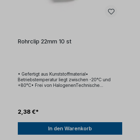
Rohrclip 22mm 10 st
• Gefertigt aus Kunststoffmaterial•
Betriebstemperatur liegt zwischen -20°C und
+80°C• Frei von HalogenenTechnische
SpezifikationenVerpackungseinheit (VPE): 10
StückAbmessungen (mm): Durchmesser
22Spannweite (mm): 20 bis 22
2,38 €*
In den Warenkorb