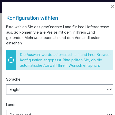
📦 Aufgrund unseres Umzugs kann es zu
Versandverzögerungen kommen.
Konfiguration wählen
Bitte wählen Sie das gewünschte Land für Ihre Lieferadresse
aus. So können Sie alle Preise mit dem in Ihrem Land
geltenden Mehrwertsteuersatz und den Versandkosten
einsehen.
Kabel und Leitungen
Wellrohr
Wellrohr
Die Auswahl wurde automatisch anhand Ihrer Browser
Konfiguration angepasst. Bitte prüfen Sie, ob die
Wellrohr Flexibel M20 Ring 50m mit
automatische Auswahl Ihrem Wunsch entspricht.
Zugdraht 750N
Sprache:
Land: