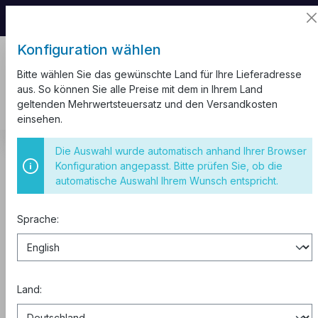
📦 Aufgrund unseres Umzugs kann es zu
Versandverzögerungen kommen.
Konfiguration wählen
Bitte wählen Sie das gewünschte Land für Ihre Lieferadresse
aus. So können Sie alle Preise mit dem in Ihrem Land
geltenden Mehrwertsteuersatz und den Versandkosten
einsehen.
Kabelkanal
Kiefer
Die Auswahl wurde automatisch anhand Ihrer Browser
Konfiguration angepasst. Bitte prüfen Sie, ob die
10m Kabelkanal zum Schrauben
automatische Auswahl Ihrem Wunsch entspricht.
40x20mm Kiefer
Sprache:
Land: