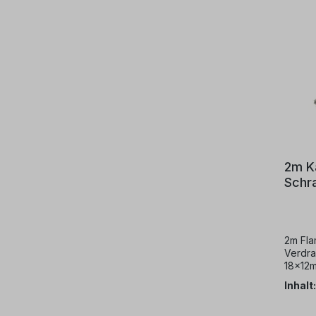
2m K
Schr
halbr
2m Fla
Verdra
18x12m
Inhalt