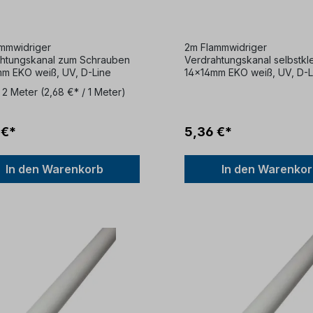
und D-Line
weiß halbrund D-Line
mmwidriger
2m Flammwidriger
htungskanal zum Schrauben
Verdrahtungskanal selbstk
m EKO weiß, UV, D-Line
14x14mm EKO weiß, UV, D-L
:
2 Meter
(2,68 €* / 1 Meter)
 €*
5,36 €*
In den Warenkorb
In den Warenko