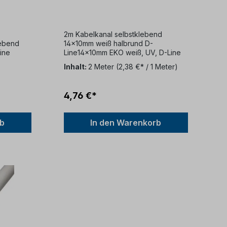
weiß halbrund D-Line
2m Kabelkanal selbstklebend
lebend
14x10mm weiß halbrund D-
ine
Line14x10mm EKO weiß, UV, D-Line
Inhalt:
2 Meter
(2,38 €* / 1 Meter)
4,76 €*
rb
In den Warenkorb