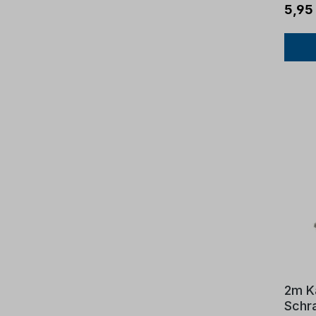
5,95
2m K
Schr