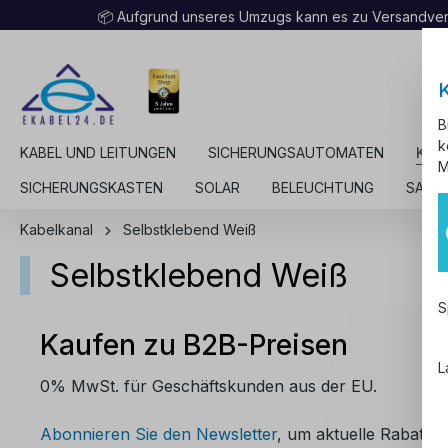
📦 Aufgrund unseres Umzugs kann es zu Versandv
B
k
KABEL UND LEITUNGEN
SICHERUNGSAUTOMATEN
KAB
M
SICHERUNGSKASTEN
SOLAR
BELEUCHTUNG
SALE
Kabelkanal
Selbstklebend Weiß
Selbstklebend Weiß
S
Kaufen zu B2B-Preisen
L
0% MwSt. für Geschäftskunden aus der EU.
Abonnieren Sie den Newsletter
, um aktuelle Rabattco