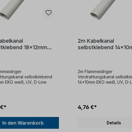
abelkanal
2m Kabelkanal
stklebend 18x12mm
selbstklebend 14x1
halbrund D-Line
weiß halbrund D-Line
mmwidriger
2m Flammwidriger
htungskanal selbstklebend
Verdrahtungskanal selbstk
m EKO weiß, UV, D-Line
14x10mm EKO weiß, UV, D-L
 €*
4,76 €*
In den Warenkorb
Details