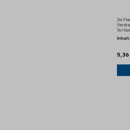
halbr
2m Fla
Verdra
14x14m
Inhalt
5,36