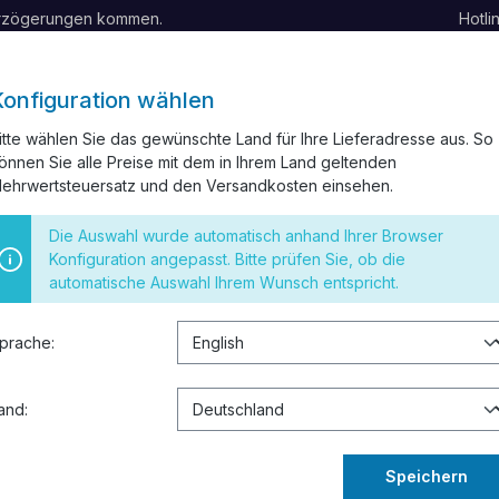
erzögerungen kommen.
Hotli
Konfiguration wählen
itte wählen Sie das gewünschte Land für Ihre Lieferadresse aus. So
önnen Sie alle Preise mit dem in Ihrem Land geltenden
ELKANAL
INSTALLATIONSMATERIAL
SCHALTER UND STEC
ehrwertsteuersatz und den Versandkosten einsehen.
 RESTPOSTEN
Die Auswahl wurde automatisch anhand Ihrer Browser
Konfiguration angepasst. Bitte prüfen Sie, ob die
automatische Auswahl Ihrem Wunsch entspricht.
prache:
and:
Speichern
des zu erhalten.