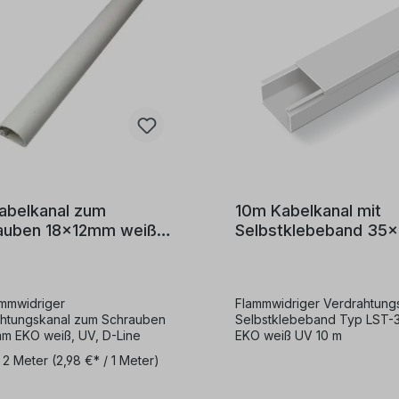
abelkanal zum
10m Kabelkanal mit
auben 18x12mm weiß
Selbstklebeband 35
und D-Line
weiß
mmwidriger
Flammwidriger Verdrahtungs
htungskanal zum Schrauben
Selbstklebeband Typ LST-
m EKO weiß, UV, D-Line
EKO weiß UV 10 m
:
2 Meter
(2,98 €* / 1 Meter)