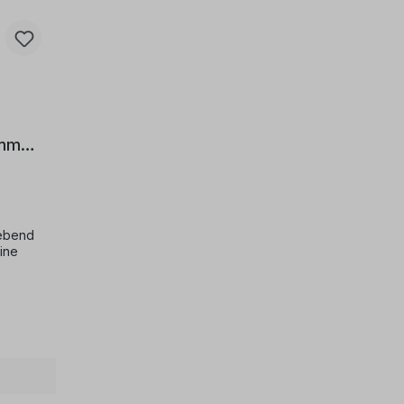
0mm
lebend
ine