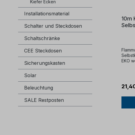
Kiefer Ecken
Installationsmaterial
10m 
Selb
Schalter und Steckdosen
weiß
Schaltschränke
Flammw
CEE Steckdosen
Selbst
EKO we
Sicherungskasten
Solar
21,4
Beleuchtung
SALE Restposten