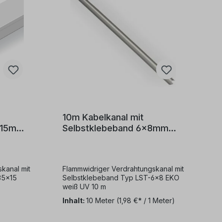
10m Kabelkanal mit
x15mm
Selbstklebeband 6x8mm
weiß
kanal mit
Flammwidriger Verdrahtungskanal mit
35x15
Selbstklebeband Typ LST-6x8 EKO
weiß UV 10 m
Inhalt:
10 Meter
(1,98 €* / 1 Meter)