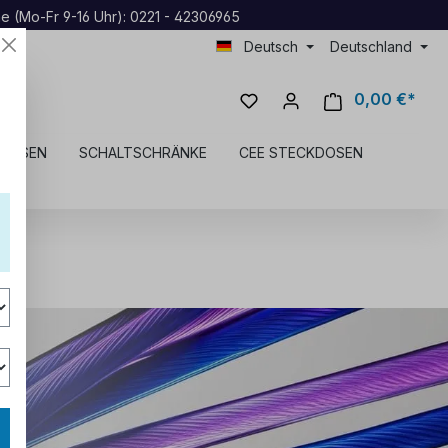
ne (Mo-Fr 9-16 Uhr): 0221 - 42306965
Deutsch
Deutschland
0,00 €*
KDOSEN
SCHALTSCHRÄNKE
CEE STECKDOSEN