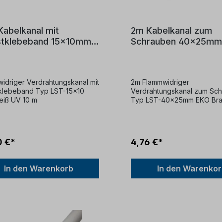
Kabelkanal mit
2m Kabelkanal zum
stklebeband 15x10mm
Schrauben 40x25mm
idriger Verdrahtungskanal mit
2m Flammwidriger
klebeband Typ LST-15x10
Verdrahtungskanal zum Sc
iß UV 10 m
Typ LST-40x25mm EKO Br
Holzoptik UV
0 €*
4,76 €*
In den Warenkorb
In den Warenko