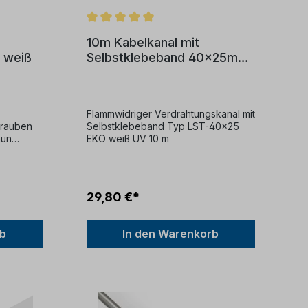
10m Kabelkanal mit
 weiß
Selbstklebeband 40x25mm
weiß
Flammwidriger Verdrahtungskanal mit
hrauben
Selbstklebeband Typ LST-40x25
aun
EKO weiß UV 10 m
29,80 €*
rb
In den Warenkorb