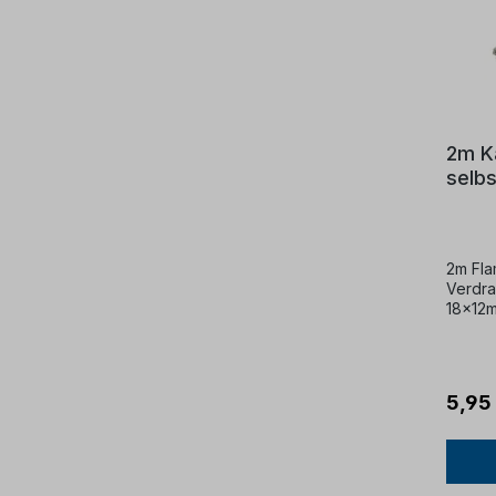
2m K
selb
weiß 
2m Fla
Verdra
18x12m
5,95