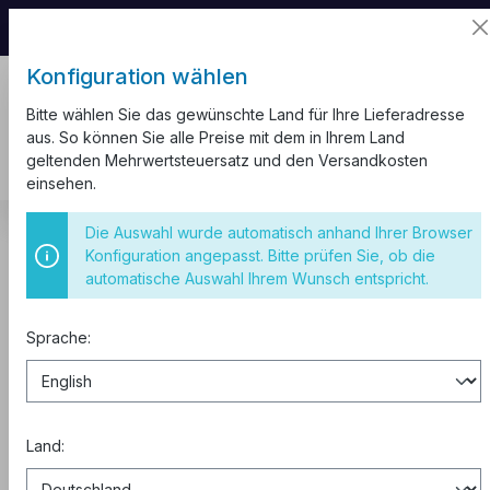
📦 Aufgrund unseres Umzugs kann es zu
Versandverzögerungen kommen.
Konfiguration wählen
Bitte wählen Sie das gewünschte Land für Ihre Lieferadresse
aus. So können Sie alle Preise mit dem in Ihrem Land
geltenden Mehrwertsteuersatz und den Versandkosten
einsehen.
Kabel und Leitungen
H07V-U
Die Auswahl wurde automatisch anhand Ihrer Browser
Konfiguration angepasst. Bitte prüfen Sie, ob die
H07V-U
automatische Auswahl Ihrem Wunsch entspricht.
Sprache:
Kabelschnitt
Legen Sie einfach die benötigten
Längen in den Warenkorb.
Wir schneiden das Kabel kostenlos
Land:
auf Ihr Wunschmaß – ohne