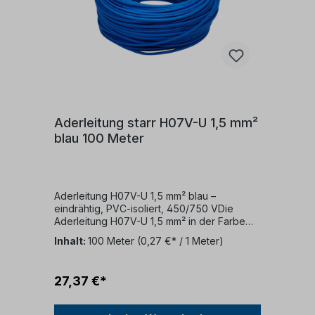
Aderleitung starr H07V-U 1,5 mm²
blau 100 Meter
Aderleitung H07V-U 1,5 mm² blau –
eindrähtig, PVC-isoliert, 450/750 VDie
Aderleitung H07V-U 1,5 mm² in der Farbe
blau ist eine eindrähtige, PVC-isolierte
Inhalt:
100 Meter
(0,27 €* / 1 Meter)
Einzelader, die für feste Verlegung in
Gebäuden und Installationsrohren konzipiert
ist. Sie erfüllt alle relevanten Normen und
27,37 €*
Sicherheitsstandards, ist flammwidrig und
eignet sich hervorragend für die
Elektroinstallation in Schalt- und