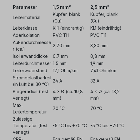
Parameter
1,5 mm²
2,5 mm²
Kupfer, blank
Kupfer, blank
Leitermaterial
(Cu)
(Cu)
Leiterklasse
Kl.1 (eindrähtig)
Kl.1 (eindrähtig)
Aderisolation
PVC TI1
PVC TI1
Außendurchmesse
2,70 mm
3,30 mm
r (ca.)
Isolierwanddicke
0,7 mm
0,8 mm
Leiterdurchmesser
1,5 mm
1,9 mm
Leiterwiderstand
12,1 Ohm/km
7,41 Ohm/km
Strombelastbarkeit
24 A
32 A
(in Luft bei 30 °C)
Biegeradius (fest
4 × Ø (ca. 10,8
4 × Ø (ca. 13,2
verlegt)
mm)
mm)
Max.
70 °C
70 °C
Leitertemperatur
Zulässige
Temperatur (fest
-5 °C bis +70 °C
-5 °C bis +70 °C
verlegt)
CPR-
Eca gemäß EN
Eca gemäß EN