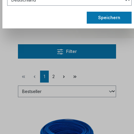
Schnittkosten.
Abonnieren Sie den Newsletter
, um
Speichern
aktuelle Rabattcodes zu erhalten.
Filter
1
2