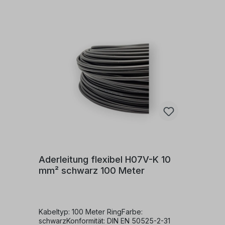
sowie in geschlossenen
Installationskanälen.Es eignet sich zur
inneren Verdrahtung von Geräten, in
Schaltanlagen und Verteilungen.Darüber
hinaus kann es geschützt in und an
Leuchten verlegt werden.Zulässige
Betriebstemperatur:Die zulässige
Betriebstemperatur am Leiter beträgt +70°C.
Aderleitung flexibel H07V-K 10
mm² schwarz 100 Meter
Kabeltyp: 100 Meter RingFarbe:
schwarzKonformität: DIN EN 50525-2-31