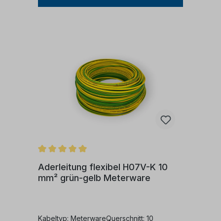
Verlegung in Rohren, auf, in und unter Putz
sowie in geschlossenen
Installationskanälen.Es eignet sich zur
inneren Verdrahtung von Geräten, in
Schaltanlagen und Verteilungen.Darüber
hinaus kann es geschützt in und an
Leuchten verlegt werden.Zulässige
Betriebstemperatur:Die zulässige
Betriebstemperatur am Leiter beträgt
+70°C.Für maßgeschneiderte Artikel ist ein
Umtausch noch eine Rückgabe nicht
möglich
Aderleitung flexibel H07V-K 10
mm² grün-gelb Meterware
Kabeltyp: MeterwareQuerschnitt: 10