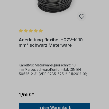
Aderleitung flexibel H07V-K 10
mm² schwarz Meterware
Kabeltyp: MeterwareQuerschnitt: 10
mm²Farbe: schwarzKonformität: DIN EN
50525-2-31 (VDE 0285-525-2-31):2012-01;
EN 50525-2-31:2011Nennspannung:
450/750 VKabelaufbau:Dieses Kabel
verfügt über folgende Struktur:Ein
feindrähtiger KupferleiterPVC-
1,96 €*
IsolierungVerwendungszweck:Dieses Kabel
ist für verschiedene Anwendungen
geeignet:Es kann in trockenen Räumen
In den Warenkorb
verwendet werden.Geeignet für die