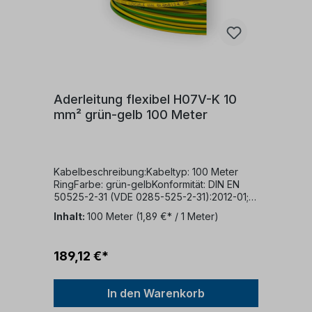
Umtausch noch eine Rückgabe nicht
möglich
Aderleitung flexibel H07V-K 10
mm² grün-gelb 100 Meter
Kabelbeschreibung:Kabeltyp: 100 Meter
RingFarbe: grün-gelbKonformität: DIN EN
50525-2-31 (VDE 0285-525-2-31):2012-01;
EN 50525-2-31:2011Nennspannung:
Inhalt:
100 Meter
(1,89 €* / 1 Meter)
450/750 VKabelaufbau:Dieses Kabel
verfügt über folgende Struktur:Ein
feindrähtiger KupferleiterPVC-
189,12 €*
IsolierungVerwendungszweck:Dieses Kabel
ist für verschiedene Anwendungen
geeignet:Es kann in trockenen Räumen
In den Warenkorb
verwendet werden.Geeignet für die
Verlegung in Rohren, auf, in und unter Putz