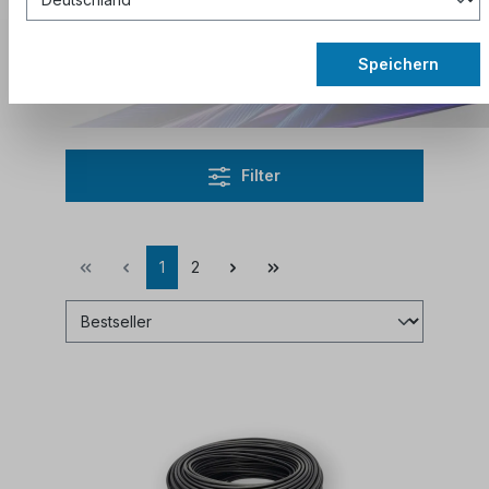
Abonnieren Sie den Newsletter
, um
Speichern
aktuelle Rabattcodes zu erhalten.
Filter
1
2