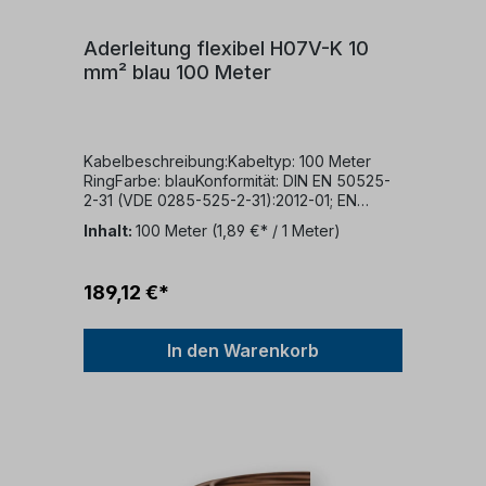
Aderleitung flexibel H07V-K 10
mm² blau 100 Meter
Kabelbeschreibung:Kabeltyp: 100 Meter
RingFarbe: blauKonformität: DIN EN 50525-
2-31 (VDE 0285-525-2-31):2012-01; EN
50525-2-31:2011Nennspannung: 450/750
Inhalt:
100 Meter
(1,89 €* / 1 Meter)
VKabelaufbau:Dieses Kabel verfügt über
folgende Struktur:Ein feindrähtiger
KupferleiterPVC-
189,12 €*
IsolierungVerwendungszweck:Dieses Kabel
ist für verschiedene Anwendungen
geeignet:Es kann in trockenen Räumen
In den Warenkorb
verwendet werden.Geeignet für die
Verlegung in Rohren, auf, in und unter Putz
sowie in geschlossenen
Installationskanälen.Es eignet sich zur
inneren Verdrahtung von Geräten, in
Schaltanlagen und Verteilungen.Darüber
hinaus kann es geschützt in und an