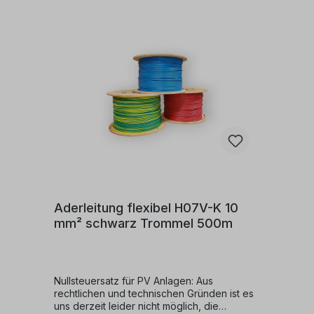
IsolierungVerwendungszweck:Dieses Kabel
ist für verschiedene Anwendungen
geeignet:Es kann in trockenen Räumen
verwendet werden.Geeignet für die
Verlegung in Rohren, auf, in und unter Putz
sowie in geschlossenen
Installationskanälen.Es eignet sich zur
inneren Verdrahtung von Geräten, in
Schaltanlagen und Verteilungen.Darüber
hinaus kann es geschützt in und an
Leuchten verlegt werden.Zulässige
Betriebstemperatur:Die zulässige
Betriebstemperatur am Leiter beträgt +70°C.
Aderleitung flexibel H07V-K 10
mm² schwarz Trommel 500m
Nullsteuersatz für PV Anlagen: Aus
rechtlichen und technischen Gründen ist es
uns derzeit leider nicht möglich, die