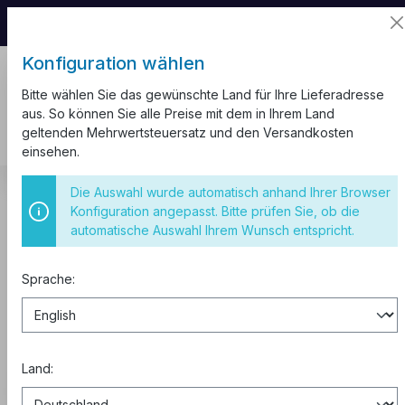
📦 Aufgrund unseres Umzugs kann es zu
Versandverzögerungen kommen.
Konfiguration wählen
Bitte wählen Sie das gewünschte Land für Ihre Lieferadresse
aus. So können Sie alle Preise mit dem in Ihrem Land
geltenden Mehrwertsteuersatz und den Versandkosten
einsehen.
Kabel und Leitungen
Aderleitung H07V-K
Die Auswahl wurde automatisch anhand Ihrer Browser
Aderleitung H07V-K 10 mm²
Konfiguration angepasst. Bitte prüfen Sie, ob die
automatische Auswahl Ihrem Wunsch entspricht.
Aderleitung H07V-K 10
mm²
Sprache:
Kaufen zu B2B-Preisen
Land:
0% MwSt. für Geschäftskunden
aus der EU.