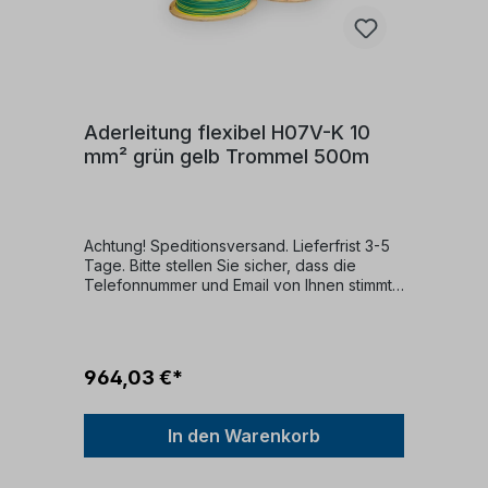
Aderleitung flexibel H07V-K 10
mm² grün gelb Trommel 500m
Achtung! Speditionsversand. Lieferfrist 3-5
Tage. Bitte stellen Sie sicher, dass die
Telefonnummer und Email von Ihnen stimmt.
Bei der telefonischen Terminvereinbarung
wird ein Ablieferdatum
abgestimmt.Kabelbeschreibung:Kabeltyp:
500 Meter TrommelFarbe: grün
964,03 €*
gelbKonformität: DIN EN 50525-2-31 (VDE
0285-525-2-31):2012-01; EN 50525-2-
31:2011Nennspannung: 450/750
In den Warenkorb
VKabelaufbau:Dieses Kabel verfügt über
folgende Struktur:Ein feindrähtiger
KupferleiterPVC-