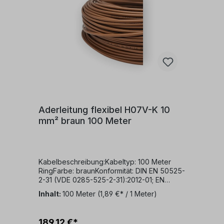
Leuchten verlegt werden.Zulässige
Betriebstemperatur:Die zulässige
Betriebstemperatur am Leiter beträgt +70°C.
Aderleitung flexibel H07V-K 10
mm² braun 100 Meter
Kabelbeschreibung:Kabeltyp: 100 Meter
RingFarbe: braunKonformität: DIN EN 50525-
2-31 (VDE 0285-525-2-31):2012-01; EN
50525-2-31:2011Nennspannung: 450/750
Inhalt:
100 Meter
(1,89 €* / 1 Meter)
VKabelaufbau:Dieses Kabel verfügt über
folgende Struktur:Ein feindrähtiger
KupferleiterPVC-
189,12 €*