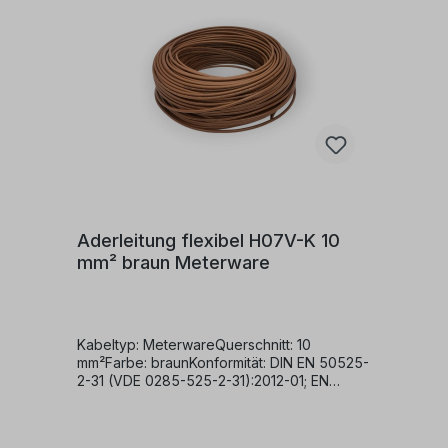
Schaltanlagen und Verteilungen.Darüber
hinaus kann es geschützt in und an
Leuchten verlegt werden.Zulässige
Betriebstemperatur:Die zulässige
Betriebstemperatur am Leiter beträgt
+70°C.Für maßgeschneiderte Artikel ist ein
Umtausch noch eine Rückgabe nicht
möglich
Aderleitung flexibel H07V-K 10
mm² braun Meterware
Kabeltyp: MeterwareQuerschnitt: 10
mm²Farbe: braunKonformität: DIN EN 50525-
2-31 (VDE 0285-525-2-31):2012-01; EN
50525-2-31:2011Nennspannung: 450/750
VKabelaufbau:Dieses Kabel verfügt über
folgende Struktur:Ein feindrähtiger