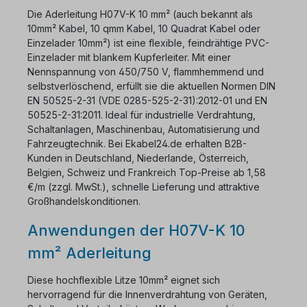
Die Aderleitung H07V-K 10 mm² (auch bekannt als
10mm² Kabel, 10 qmm Kabel, 10 Quadrat Kabel oder
Einzelader 10mm²) ist eine flexible, feindrähtige PVC-
Einzelader mit blankem Kupferleiter. Mit einer
Nennspannung von 450/750 V, flammhemmend und
selbstverlöschend, erfüllt sie die aktuellen Normen DIN
EN 50525-2-31 (VDE 0285-525-2-31):2012-01 und EN
50525-2-31:2011. Ideal für industrielle Verdrahtung,
Schaltanlagen, Maschinenbau, Automatisierung und
Fahrzeugtechnik. Bei Ekabel24.de erhalten B2B-
Kunden in Deutschland, Niederlande, Österreich,
Belgien, Schweiz und Frankreich Top-Preise ab 1,58
€/m (zzgl. MwSt.), schnelle Lieferung und attraktive
Großhandelskonditionen.
Anwendungen der H07V-K 10
mm² Aderleitung
Diese hochflexible Litze 10mm² eignet sich
hervorragend für die Innenverdrahtung von Geräten,