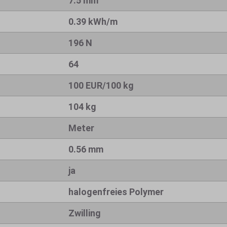
7.5 mm
0.39 kWh/m
196 N
64
100 EUR/100 kg
104 kg
Meter
0.56 mm
ja
halogenfreies Polymer
Zwilling