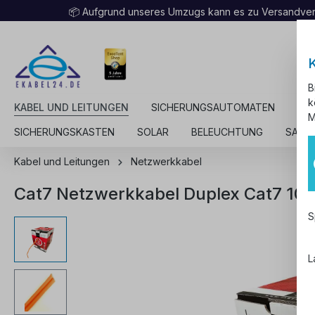
📦 Aufgrund unseres Umzugs kann es zu Versandv
B
k
KABEL UND LEITUNGEN
SICHERUNGSAUTOMATEN
KA
M
SICHERUNGSKASTEN
SOLAR
BELEUCHTUNG
SALE
Kabel und Leitungen
Netzwerkkabel
Cat7 Netzwerkkabel Duplex Cat7 1
S
L