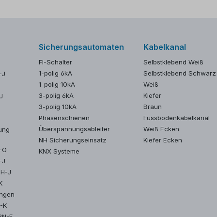
Sicherungsautomaten
Kabelkanal
FI-Schalter
Selbstklebend Weiß
1-polig 6kA
Selbstklebend Schwarz
-J
1-polig 10kA
Weiß
3-polig 6kA
Kiefer
J
3-polig 10kA
Braun
Phasenschienen
Fussbodenkabelkanal
Überspannungsableiter
Weiß Ecken
ung
NH Sicherungseinsatz
Kiefer Ecken
Y-O
KNX Systeme
-J
MH-J
K
ungen
2-K
RN-F