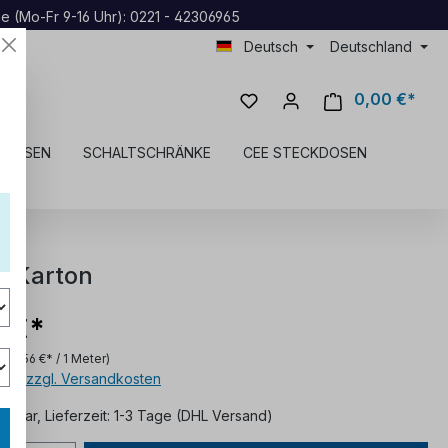
ne (Mo-Fr 9-16 Uhr): 0221 - 42306965
Deutsch
Deutschland
0,00 €*
KDOSEN
SCHALTSCHRÄNKE
CEE STECKDOSEN
m Karton
 €*
er
(2,56 €* / 1 Meter)
MwSt. zzgl. Versandkosten
ügbar, Lieferzeit: 1-3 Tage (DHL Versand)