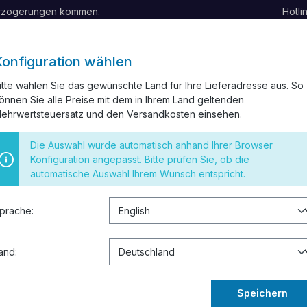
erzögerungen kommen.
Hotli
Konfiguration wählen
itte wählen Sie das gewünschte Land für Ihre Lieferadresse aus. So
önnen Sie alle Preise mit dem in Ihrem Land geltenden
BELKANAL
INSTALLATIONSMATERIAL
SCHALTER UND STEC
ehrwertsteuersatz und den Versandkosten einsehen.
 RESTPOSTEN
Die Auswahl wurde automatisch anhand Ihrer Browser
Konfiguration angepasst. Bitte prüfen Sie, ob die
automatische Auswahl Ihrem Wunsch entspricht.
000 STP 2x4x2xAWG23 PiMF FRNC 100
prache:
256,39
Inhalt:
100 Met
and:
Preise inkl. 
Sofort verf
Speichern