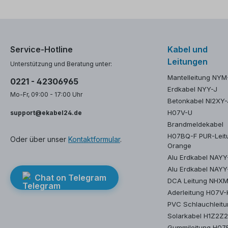
Service-Hotline
Kabel und
Leitungen
Unterstützung und Beratung unter:
Mantelleitung NYM
0221 - 42306965
Erdkabel NYY-J
Mo-Fr, 09:00 - 17:00 Uhr
Betonkabel NI2XY-
H07V-U
support@ekabel24.de
Brandmeldekabel
H07BQ-F PUR-Leit
Oder über unser
Kontaktformular
.
Orange
Alu Erdkabel NAY
Alu Erdkabel NAYY
Chat on Telegram
DCA Leitung NHX
Aderleitung H07V-
PVC Schlauchleit
Solarkabel H1Z2Z
Gummileitung H07