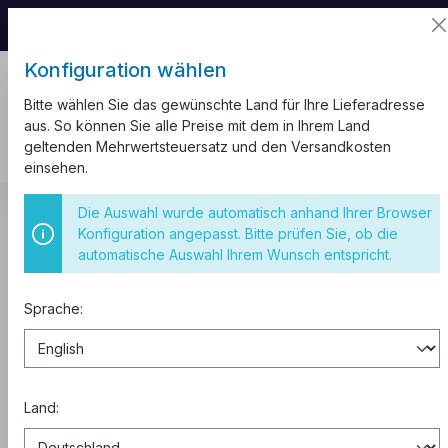
📦 Aufgrund unseres Umzugs kann es zu
Versandverzögerungen kommen.
Konfiguration wählen
Bitte wählen Sie das gewünschte Land für Ihre Lieferadresse
aus. So können Sie alle Preise mit dem in Ihrem Land
geltenden Mehrwertsteuersatz und den Versandkosten
einsehen.
Sicherungsautomaten
3-polig 6kA
Die Auswahl wurde automatisch anhand Ihrer Browser
Konfiguration angepasst. Bitte prüfen Sie, ob die
Sicherungsautomat C25 3-Polig
automatische Auswahl Ihrem Wunsch entspricht.
6kA
Sprache:
Land: