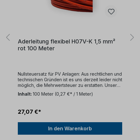
Aderleitung flexibel H07V-K 1,5 mm²
rot 100 Meter
Nullsteuersatz für PV Anlagen: Aus rechtlichen und
technischen Gründen ist es uns derzeit leider nicht
möglich, die Mehrwertsteuer zu erstatten. Unser
Unternehmen bietet keine MwSt-Rückerstattungen
Inhalt:
100 Meter
(0,27 €* / 1 Meter)
an.Kabelbeschreibung:Kabeltyp: 100 Meter
RingFarbe: rotKonformität: DIN EN 50525-2-31
(VDE 0285-525-2-31):2012-01; EN 50525-2-
27,07 €*
31:2011Nennspannung: 450/750
VKabelaufbau:Dieses Kabel verfügt über
folgende Struktur:Ein feindrähtiger
In den Warenkorb
KupferleiterPVC-
IsolierungVerwendungszweck:Dieses Kabel ist für