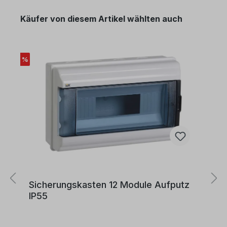
verschiedene Anwendungen geeignet:Es kann in
trockenen Räumen verwendet werden.Geeignet
Käufer von diesem Artikel wählten auch
für die Verlegung in Rohren, auf, in und unter Putz
sowie in geschlossenen Installationskanälen.Es
eignet sich zur inneren Verdrahtung von Geräten,
in Schaltanlagen und Verteilungen.Darüber hinaus
kann es geschützt in und an Leuchten verlegt
%
werden.Zulässige Betriebstemperatur:Die
zulässige Betriebstemperatur am Leiter beträgt
+70°C.
Sicherungskasten 12 Module Aufputz
IP55