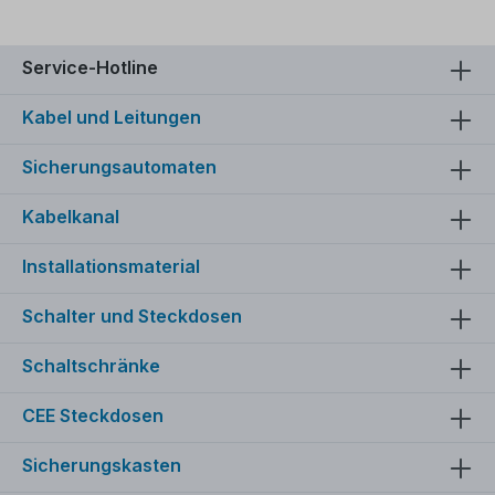
IsolationEinsatzbereich: Für feindrähtige Leiter in
Klemmen und SteckverbindernFür präzise,
saubere Verdrahtung und zuverlässigen Kontakt –
Klauke-Qualität für Profis.
Service-Hotline
Kabel und Leitungen
Sicherungsautomaten
Kabelkanal
Installationsmaterial
Schalter und Steckdosen
Schaltschränke
CEE Steckdosen
Sicherungskasten