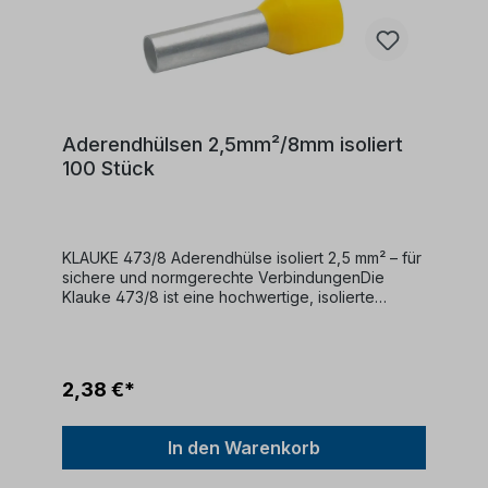
Aderendhülsen 2,5mm²/8mm isoliert
100 Stück
KLAUKE 473/8 Aderendhülse isoliert 2,5 mm² – für
sichere und normgerechte VerbindungenDie
Klauke 473/8 ist eine hochwertige, isolierte
Aderendhülse für feindrähtige Leiter mit einem
Querschnitt von 1,5 mm² und einer Hülsenlänge
von 8 mm. Ideal für den Einsatz in
Schaltschränken, Steuerungen und Installationen –
2,38 €*
für dauerhaft sichere elektrische
Verbindungen.Merkmale:Leiterquerschnitt: 2,5
mm²Hülsenlänge: 8 mmIsoliert mit Farbcodierung
In den Warenkorb
nach DIN 46228 Teil 4Material: Elektrolytisch
verzinntes Kupfer mit Kunststoff-