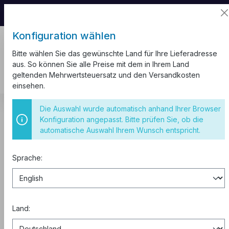
📦 Aufgrund unseres Umzugs kann es zu
Versandverzögerungen kommen.
Konfiguration wählen
Bitte wählen Sie das gewünschte Land für Ihre Lieferadresse
aus. So können Sie alle Preise mit dem in Ihrem Land
geltenden Mehrwertsteuersatz und den Versandkosten
einsehen.
Kabel und Leitungen
Aderleitung H07V-K
Die Auswahl wurde automatisch anhand Ihrer Browser
Aderleitung H07V-K 2,5 mm²
Konfiguration angepasst. Bitte prüfen Sie, ob die
automatische Auswahl Ihrem Wunsch entspricht.
Aderleitung flexibel H07V-K 2,5
mm² braun 100 Meter
Sprache:
Land: