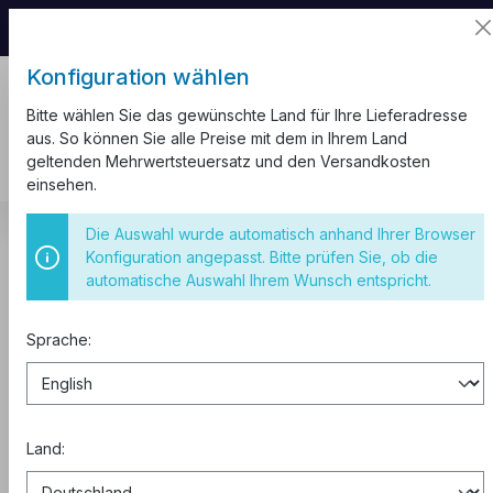
📦 Aufgrund unseres Umzugs kann es zu
Versandverzögerungen kommen.
Konfiguration wählen
Bitte wählen Sie das gewünschte Land für Ihre Lieferadresse
aus. So können Sie alle Preise mit dem in Ihrem Land
geltenden Mehrwertsteuersatz und den Versandkosten
einsehen.
Kabel und Leitungen
Alu Erdkabel NAYY-J
Die Auswahl wurde automatisch anhand Ihrer Browser
Konfiguration angepasst. Bitte prüfen Sie, ob die
Alu Erdkabel NAYY-J 4x25 RE
automatische Auswahl Ihrem Wunsch entspricht.
schwarz Meterware
Sprache:
Land: