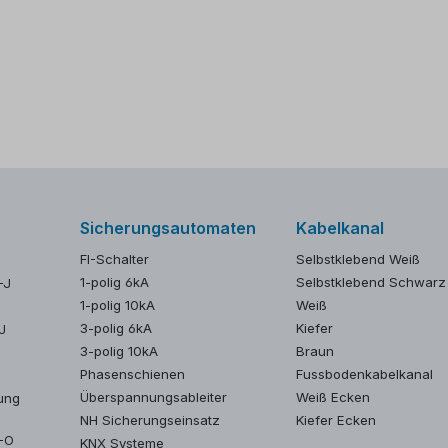
Sicherungsautomaten
Kabelkanal
FI-Schalter
Selbstklebend Weiß
1-polig 6kA
Selbstklebend Schwarz
-J
1-polig 10kA
Weiß
3-polig 6kA
Kiefer
J
3-polig 10kA
Braun
Phasenschienen
Fussbodenkabelkanal
Überspannungsableiter
Weiß Ecken
ung
NH Sicherungseinsatz
Kiefer Ecken
Y-O
KNX Systeme