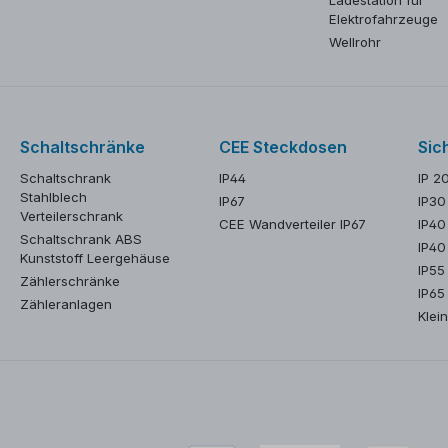
Elektrofahrzeuge
Wellrohr
Schaltschränke
CEE Steckdosen
Sic
Schaltschrank
IP44
IP 2
Stahlblech
IP67
IP30
Verteilerschrank
CEE Wandverteiler IP67
IP40
Schaltschrank ABS
IP40
Kunststoff Leergehäuse
IP55
Zählerschränke
IP65
Zähleranlagen
Klein