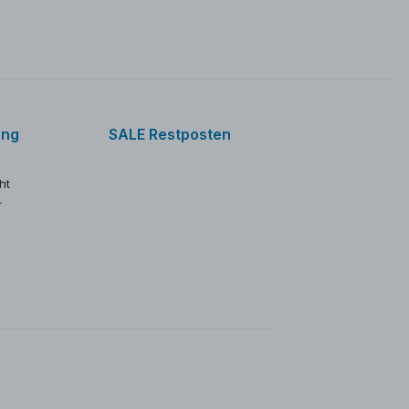
ung
SALE Restposten
ht
r