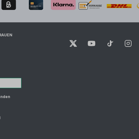
RAUEN
unden
d