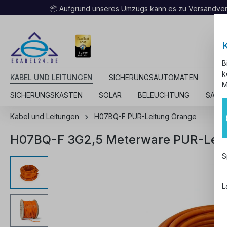
📦 Aufgrund unseres Umzugs kann es zu Versandv
B
k
KABEL UND LEITUNGEN
SICHERUNGSAUTOMATEN
KA
M
SICHERUNGSKASTEN
SOLAR
BELEUCHTUNG
SALE
Kabel und Leitungen
H07BQ-F PUR-Leitung Orange
H07BQ-F 3G2,5 Meterware PUR-Leit
S
L