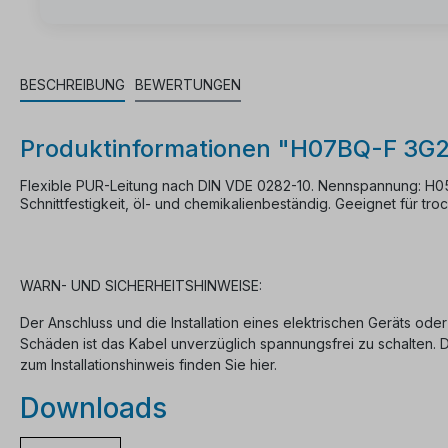
BESCHREIBUNG
BEWERTUNGEN
Produktinformationen "H07BQ-F 3G
Flexible PUR-Leitung nach DIN VDE 0282-10. Nennspannung: H05
Schnittfestigkeit, öl- und chemikalienbeständig. Geeignet für t
Ausführung: 3 G 2,5
Außendurchmesser: ca. 10,5 mm
Kabelgewicht: ca. 0,16 kg / 1 m
WARN- UND SICHERHEITSHINWEISE:
Meterware
Der Anschluss und die Installation eines elektrischen Geräts oder
Schäden ist das Kabel unverzüglich spannungsfrei zu schalten.
zum Installationshinweis finden Sie hier.
Downloads