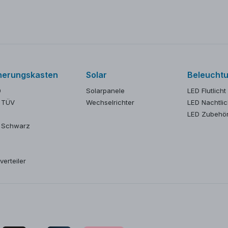
herungskasten
Solar
Beleucht
0
Solarpanele
LED Flutlicht
 TÜV
Wechselrichter
LED Nachtlic
LED Zubehö
 Schwarz
verteiler