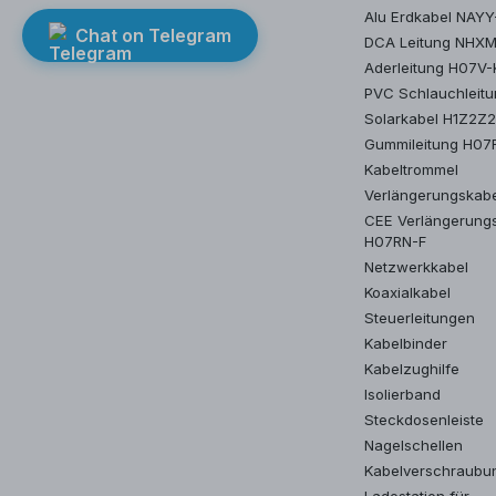
Alu Erdkabel NAYY
Chat on Telegram
DCA Leitung NHX
Aderleitung H07V-
PVC Schlauchleit
Solarkabel H1Z2Z
Gummileitung H07
Kabeltrommel
Verlängerungskab
CEE Verlängerung
H07RN-F
Netzwerkkabel
Koaxialkabel
Steuerleitungen
Kabelbinder
Kabelzughilfe
Isolierband
Steckdosenleiste
Nagelschellen
Kabelverschraubu
Ladestation für