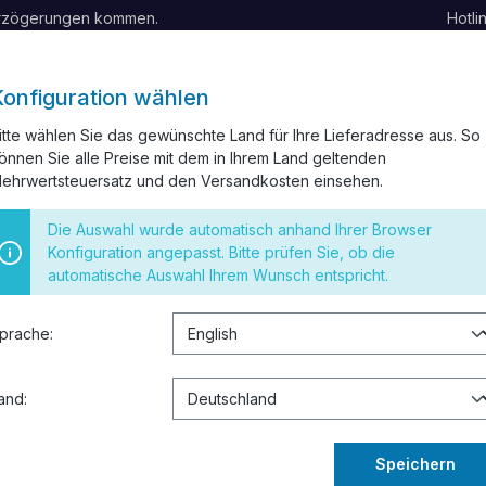
erzögerungen kommen.
Hotli
Konfiguration wählen
itte wählen Sie das gewünschte Land für Ihre Lieferadresse aus. So
önnen Sie alle Preise mit dem in Ihrem Land geltenden
BELKANAL
INSTALLATIONSMATERIAL
SCHALTER UND STEC
ehrwertsteuersatz und den Versandkosten einsehen.
 RESTPOSTEN
Die Auswahl wurde automatisch anhand Ihrer Browser
Konfiguration angepasst. Bitte prüfen Sie, ob die
automatische Auswahl Ihrem Wunsch entspricht.
ung Orange
prache:
2,71 €
Inhalt:
1
and:
Preise inkl. 
Sofort verf
Speichern