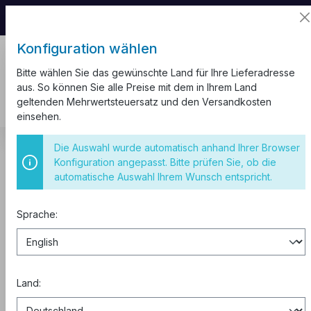
📦 Aufgrund unseres Umzugs kann es zu
Versandverzögerungen kommen.
Konfiguration wählen
Bitte wählen Sie das gewünschte Land für Ihre Lieferadresse
aus. So können Sie alle Preise mit dem in Ihrem Land
geltenden Mehrwertsteuersatz und den Versandkosten
einsehen.
Installationsmaterial
Hohlwand Installationsdosen
Die Auswahl wurde automatisch anhand Ihrer Browser
Konfiguration angepasst. Bitte prüfen Sie, ob die
Hohlwand Schalterdose T 35mm -
automatische Auswahl Ihrem Wunsch entspricht.
1 Stück
Sprache:
Land: