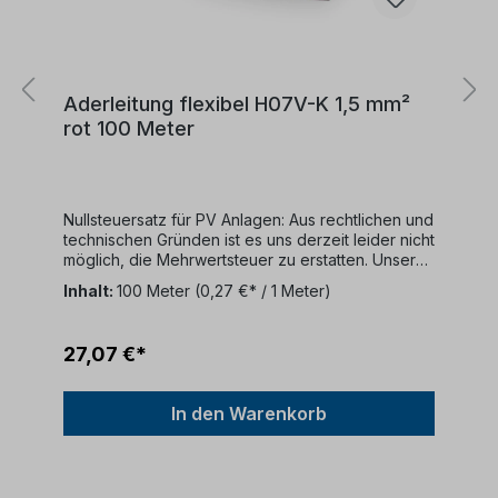
Aderleitung flexibel H07V-K 1,5 mm²
rot 100 Meter
Nullsteuersatz für PV Anlagen: Aus rechtlichen und
technischen Gründen ist es uns derzeit leider nicht
möglich, die Mehrwertsteuer zu erstatten. Unser
Unternehmen bietet keine MwSt-Rückerstattungen
Inhalt:
100 Meter
(0,27 €* / 1 Meter)
an.Kabelbeschreibung:Kabeltyp: 100 Meter
RingFarbe: rotKonformität: DIN EN 50525-2-31
(VDE 0285-525-2-31):2012-01; EN 50525-2-
27,07 €*
31:2011Nennspannung: 450/750
VKabelaufbau:Dieses Kabel verfügt über
folgende Struktur:Ein feindrähtiger
In den Warenkorb
KupferleiterPVC-
IsolierungVerwendungszweck:Dieses Kabel ist für
verschiedene Anwendungen geeignet:Es kann in
trockenen Räumen verwendet werden.Geeignet