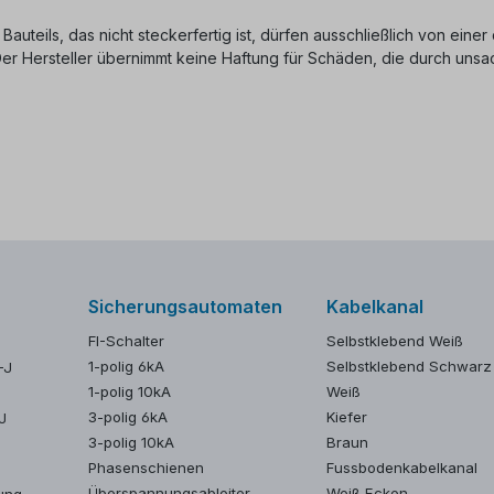
 Bauteils, das nicht steckerfertig ist, dürfen ausschließlich von ein
 Der Hersteller übernimmt keine Haftung für Schäden, die durch u
Sicherungsautomaten
Kabelkanal
FI-Schalter
Selbstklebend Weiß
1-polig 6kA
Selbstklebend Schwarz
-J
1-polig 10kA
Weiß
3-polig 6kA
Kiefer
J
3-polig 10kA
Braun
Phasenschienen
Fussbodenkabelkanal
Überspannungsableiter
Weiß Ecken
ung