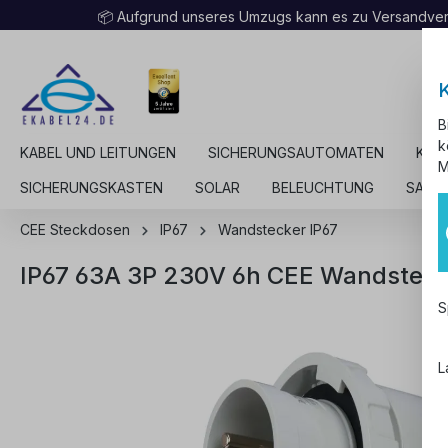
📦 Aufgrund unseres Umzugs kann es zu Versandv
B
k
KABEL UND LEITUNGEN
SICHERUNGSAUTOMATEN
KAB
M
SICHERUNGSKASTEN
SOLAR
BELEUCHTUNG
SALE
CEE Steckdosen
IP67
Wandstecker IP67
IP67 63A 3P 230V 6h CEE Wandstec
S
L