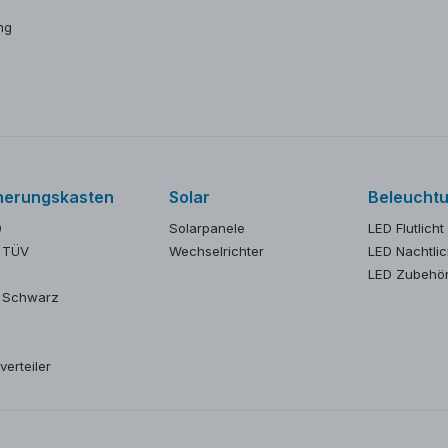
ng
herungskasten
Solar
Beleucht
0
Solarpanele
LED Flutlicht
 TÜV
Wechselrichter
LED Nachtlic
LED Zubehö
 Schwarz
verteiler