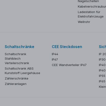
Nagelschellen
Kabelverschraubu
Ladestation für
Elektrofahrzeuge
Wellrohr
Schaltschränke
CEE Steckdosen
Sic
Schaltschrank
IP44
IP 2
Stahlblech
IP67
IP30
Verteilerschrank
CEE Wandverteiler IP67
IP40
Schaltschrank ABS
IP40
Kunststoff Leergehäuse
IP55
Zählerschränke
IP65
Zähleranlagen
Klein