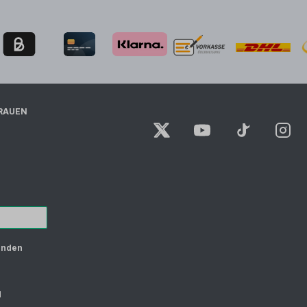
RAUEN
unden
d