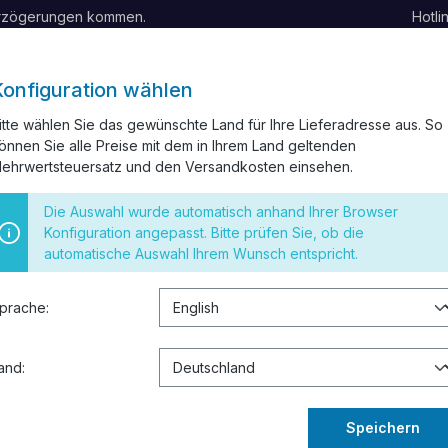
erzögerungen kommen.
Hotli
Konfiguration wählen
itte wählen Sie das gewünschte Land für Ihre Lieferadresse aus. So
önnen Sie alle Preise mit dem in Ihrem Land geltenden
ELKANAL
INSTALLATIONSMATERIAL
SCHALTER UND STECK
ehrwertsteuersatz und den Versandkosten einsehen.
 RESTPOSTEN
Die Auswahl wurde automatisch anhand Ihrer Browser
Konfiguration angepasst. Bitte prüfen Sie, ob die
automatische Auswahl Ihrem Wunsch entspricht.
ker
prache:
57,12 
Preise inkl. 
and:
Sofort verf
Speichern