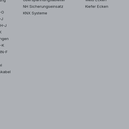
NH Sicherungseinsatz
Kiefer Ecken
Y-O
KNX Systeme
-J
MH-J
K
ungen
2-K
RN-F
el
skabel