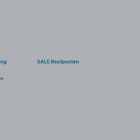
ung
SALE Restposten
ht
r