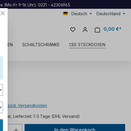
ne (Mo-Fr 9-16 Uhr): 0221 - 42306965
Deutsch
Deutschland
0,00 €*
DOSEN
SCHALTSCHRÄNKE
CEE STECKDOSEN
€*
MwSt. zzgl. Versandkosten
ügbar, Lieferzeit: 1-3 Tage (DHL Versand)
In den Warenkorb