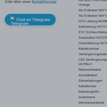
Oder über unser
Kontaktformular
.
Orange
Alu Erdkabel NAY
Alu Erdkabel NAYY
Chat on Telegram
DCA Leitung NHX
Aderleitung H07V-
PVC Schlauchleit
Solarkabel H1Z2Z
Gummileitung H07
Kabeltrommel
Verlängerungskab
CEE Verlängerung
H07RN-F
Netzwerkkabel
Koaxialkabel
Steuerleitungen
Kabelbinder
Kabelzughilfe
Isolierband
Steckdosenleiste