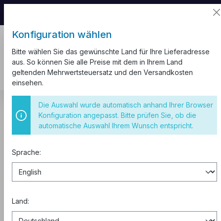
📦 Aufgrund unseres Umzugs kann es zu
Versandverzögerungen kommen.
Konfiguration wählen
Bitte wählen Sie das gewünschte Land für Ihre Lieferadresse
aus. So können Sie alle Preise mit dem in Ihrem Land
geltenden Mehrwertsteuersatz und den Versandkosten
einsehen.
Installationsmaterial
Kabelrinnen
Winkel 90°
Die Auswahl wurde automatisch anhand Ihrer Browser
Konfiguration angepasst. Bitte prüfen Sie, ob die
Kabelrinne 90° Winkel 100 x 60 mm
automatische Auswahl Ihrem Wunsch entspricht.
Sprache:
Land: