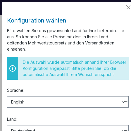
📦 Aufgrund unseres Umzugs kann es zu
Versandverzögerungen kommen.
Konfiguration wählen
Bitte wählen Sie das gewünschte Land für Ihre Lieferadresse
aus. So können Sie alle Preise mit dem in Ihrem Land
geltenden Mehrwertsteuersatz und den Versandkosten
einsehen.
Kabel und Leitungen
Kabelverschraubung
Die Auswahl wurde automatisch anhand Ihrer Browser
Konfiguration angepasst. Bitte prüfen Sie, ob die
Kabelverschraubung M32 1 St.
automatische Auswahl Ihrem Wunsch entspricht.
schwarz
Sprache:
Land: