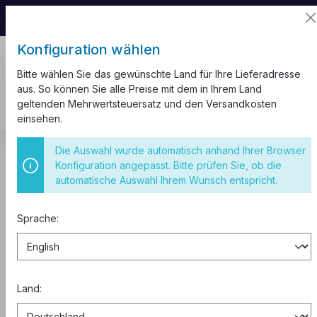
📦 Aufgrund unseres Umzugs kann es zu
Versandverzögerungen kommen.
Konfiguration wählen
Bitte wählen Sie das gewünschte Land für Ihre Lieferadresse
aus. So können Sie alle Preise mit dem in Ihrem Land
geltenden Mehrwertsteuersatz und den Versandkosten
einsehen.
Kabel und Leitungen
Nagelschellen
Die Auswahl wurde automatisch anhand Ihrer Browser
Konfiguration angepasst. Bitte prüfen Sie, ob die
Nagelschellen 10mm 100st. weiß
automatische Auswahl Ihrem Wunsch entspricht.
Sprache:
Land: