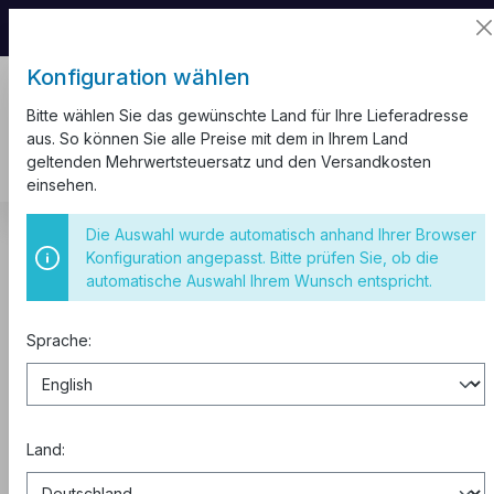
📦 Aufgrund unseres Umzugs kann es zu
Versandverzögerungen kommen.
Konfiguration wählen
Bitte wählen Sie das gewünschte Land für Ihre Lieferadresse
aus. So können Sie alle Preise mit dem in Ihrem Land
geltenden Mehrwertsteuersatz und den Versandkosten
einsehen.
Kabel und Leitungen
Nagelschellen
Die Auswahl wurde automatisch anhand Ihrer Browser
Konfiguration angepasst. Bitte prüfen Sie, ob die
Nagelschellen 18mm 100st. Weiß
automatische Auswahl Ihrem Wunsch entspricht.
Sprache:
Land: