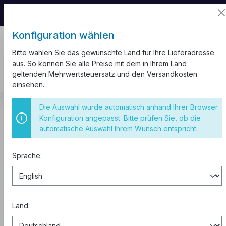
📦 Aufgrund unseres Umzugs kann es zu
Versandverzögerungen kommen.
Konfiguration wählen
Bitte wählen Sie das gewünschte Land für Ihre Lieferadresse
aus. So können Sie alle Preise mit dem in Ihrem Land
geltenden Mehrwertsteuersatz und den Versandkosten
einsehen.
Schaltschränke
Schaltschrank Stahlblech Verteilerschrank
Die Auswahl wurde automatisch anhand Ihrer Browser
Schaltschränke IP65
Konfiguration angepasst. Bitte prüfen Sie, ob die
automatische Auswahl Ihrem Wunsch entspricht.
Schaltschrank 300x300x200 mm
IP65
Sprache:
Land: