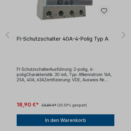
FI-Schutzschalter 40A-4-Polig Typ A
FI-SchutzschalterAusführung: 2-polig, 4-
poligCharakteristik: 30 mA, Typ: ANennstrom: 16A,
25A, 40A, 63AZertifizierung: VDE, Ausweis-Nr.
40050898DIN EN 61008-1 (VDE 0664-10):2018-03;
EN 61008-
1:2012+A1+A2+A11+A1/AC:2016+A12:2017 DIN EN
61008-2-1 (VDE 0664 Teil 11):1999-12; EN 61008-2-
18,90 €*
23,80 €*
(20.59% gespart)
1:1994+A11:1998
In den Warenkorb