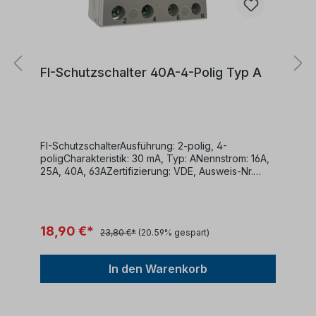
FI-Schutzschalter 40A-4-Polig Typ A
FI-SchutzschalterAusführung: 2-polig, 4-
poligCharakteristik: 30 mA, Typ: ANennstrom: 16A,
25A, 40A, 63AZertifizierung: VDE, Ausweis-Nr.
40050898DIN EN 61008-1 (VDE 0664-10):2018-03;
EN 61008-
1:2012+A1+A2+A11+A1/AC:2016+A12:2017 DIN EN
61008-2-1 (VDE 0664 Teil 11):1999-12; EN 61008-2-
18,90 €*
23,80 €*
(20.59% gespart)
1:1994+A11:1998
In den Warenkorb