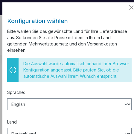
📦 Aufgrund unseres Umzugs kann es zu
Versandverzögerungen kommen.
Konfiguration wählen
Bitte wählen Sie das gewünschte Land für Ihre Lieferadresse
aus. So können Sie alle Preise mit dem in Ihrem Land
geltenden Mehrwertsteuersatz und den Versandkosten
einsehen.
Schaltschränke
Schaltschrank Stahlblech Verteilerschrank
Die Auswahl wurde automatisch anhand Ihrer Browser
Schaltschränke IP65
Konfiguration angepasst. Bitte prüfen Sie, ob die
automatische Auswahl Ihrem Wunsch entspricht.
Schaltschrank 400x400x200 mm
IP65
Sprache:
Land: