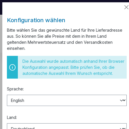
📦 Aufgrund unseres Umzugs kann es zu
Versandverzögerungen kommen.
Konfiguration wählen
Bitte wählen Sie das gewünschte Land für Ihre Lieferadresse
aus. So können Sie alle Preise mit dem in Ihrem Land
geltenden Mehrwertsteuersatz und den Versandkosten
einsehen.
Sicherungskasten
IP 20
Die Auswahl wurde automatisch anhand Ihrer Browser
Konfiguration angepasst. Bitte prüfen Sie, ob die
Sicherungskasten 2 Modul
automatische Auswahl Ihrem Wunsch entspricht.
Sprache:
Land: