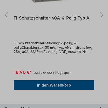
FI-Schutzschalter 40A-4-Polig Typ A
FI-SchutzschalterAusführung: 2-polig, 4-
poligCharakteristik: 30 mA, Typ: ANennstrom: 16A,
25A, 40A, 63AZertifizierung: VDE, Ausweis-Nr.
40050898DIN EN 61008-1 (VDE 0664-10):2018-03;
EN 61008-
1:2012+A1+A2+A11+A1/AC:2016+A12:2017 DIN EN
61008-2-1 (VDE 0664 Teil 11):1999-12; EN 61008-2-
18,90 €*
23,80 €*
(20.59% gespart)
1:1994+A11:1998
In den Warenkorb