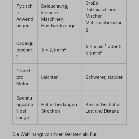
Große
Typisch
Beleuchtung,
Putzmaschinen,
e
kleinere
Mischer,
Anwend
Maschinen,
Mehrfachbelastun
ungen
Handwerkzeuge
g
Kabelqu
5 x 4 mm² oder 5
erschnit
5 x 2,5 mm²
x 6 mm²
t
Gewicht
pro
Leichter
Schwerer, stabiler
Meter
Spannu
ngsabfa
Höher bei langen
Besser bei hoher
ll bei
Strecken
Last und Distanz
Länge
Die Wahl hängt von Ihren Geräten ab. Für