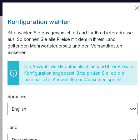
📦 Aufgrund unseres Umzugs kann es zu
Versandverzögerungen kommen.
Konfiguration wählen
Bitte wählen Sie das gewünschte Land für Ihre Lieferadresse
aus. So können Sie alle Preise mit dem in Ihrem Land
geltenden Mehrwertsteuersatz und den Versandkosten
einsehen.
Blog
Die Auswahl wurde automatisch anhand Ihrer Browser
Die besten CEE Verlängerungskabel Baustelle – 16A vs 32A
Konfiguration angepasst. Bitte prüfen Sie, ob die
automatische Auswahl Ihrem Wunsch entspricht.
Die besten CEE
Verlängerungskabel
Sprache:
Baustelle – 16A vs 32A
Land: